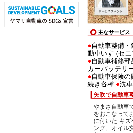
主なサービス
●
自動車整備・
動車いす (セ
●
自動車補修部
カーバッテリ
●
自動車保険の
続き各種
●
洗
矢吹で自動車
やまさ自動車
をおこなって
に付いた
キズ
ング
、
オイル