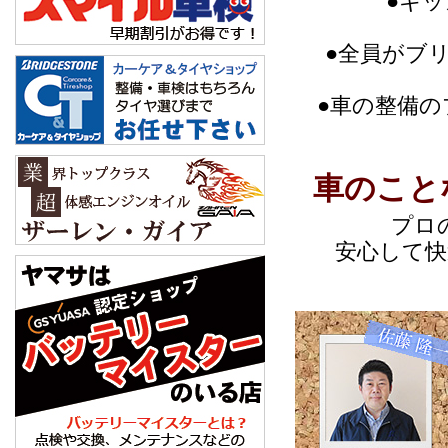
●キ
●全員がブ
●車の整備
車のこと
プロ
安心して快